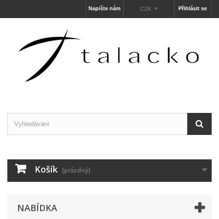
Napište nám
Přihlásit se
CZK
Košík
(prázdný)
NABÍDKA