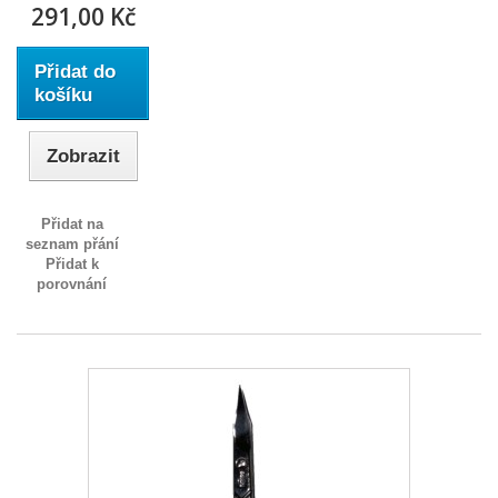
291,00 Kč
Přidat do
košíku
Zobrazit
Přidat na
seznam přání
Přidat k
porovnání