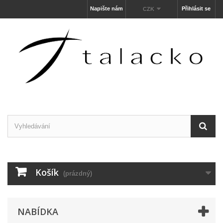
Napište nám
Přihlásit se
CZK
Košík
(prázdný)
NABÍDKA