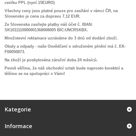
ceníku PPL (nyní 15EURO)
Všechny ceny jsou platné pouze pro zasílání v rámci ČR, na
Slovensko je cena za dopravu 7,12 EUR.
Ze Slovenska zasílejte platby náš účet č. IBAN:
SK1011110000001368008005 BIC:UNCRSKBX.
Množstevní reklamace uznáváme do 3 dnů od dodání zboží.
Obaly a odpady - naše Osvědčení o sdruženém plnění má č. EK-
F00050873.
Na zboží je poskytována záruční doba 24 měsíců.
Pevně věříme, že náš obchodní vztah bude naprosto korektní a
těšíme se na spolupráci s Vámi!
Kategorie
Informace