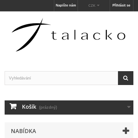
Napište nám
Přihlásit se
CZK
Košík
(prázdný)
NABÍDKA