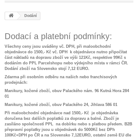
Dodání
Dodací a platební podmínky:
Všechny ceny jsou uváděny vč. DPH, při maloobchodní
objednávce do 1500,- Kč vč. DPH k objednávce nutno připočítat
část nákladů na dopravu zboží ve výši 121Kč, respektive 99Kč s
dodáním do PPL Parcelshopu nebo výdejního místa v rámci ČR.
Dodání zboží na Slovensko stojí 7,12 EURO.
Zdarma při osobním odběru na našich nebo franchisových
prodejnách:
Manikury, kožené zboží, obuv Palackého nám. 96 Kutná Hora 284
01
Manikury, kožené zboží, obuv Palackého 24, Jihlava 586 01
Při maloobchodní objednávce nad 1500,- Kč je objednávka
doručena bez dalších poplatků za dopravu a balné. Zboží je
zasíláno společností PPL na dobírku nebo s platbou předem. B2B
přepravní poplatky jsou u objednávek do 5000Kč bez DPh
100Kč+DPH po ČR a na Slovensko 7,12EURO, ostatní země EU dle