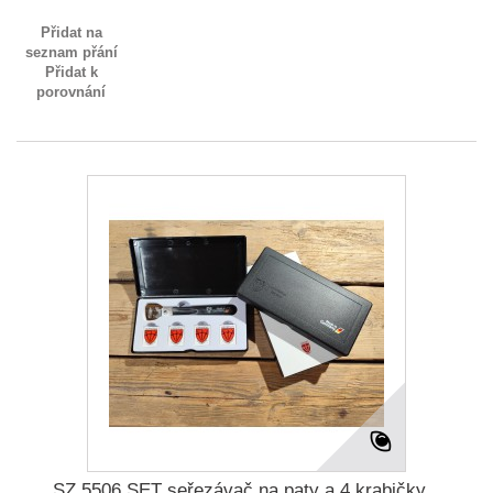
Přidat na
seznam přání
Přidat k
porovnání
SZ 5506 SET seřezávač na paty a 4 krabičky...