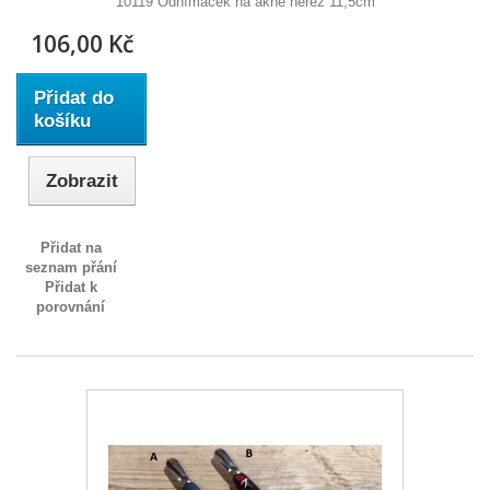
10119 Odnímáček na akné nerez 11,5cm
106,00 Kč
Přidat do
košíku
Zobrazit
Přidat na
seznam přání
Přidat k
porovnání