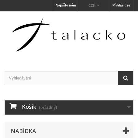
Napište nám
Přihlásit se
CZK
Košík
(prázdný)
NABÍDKA