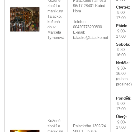
Kožené
Palackého náměstí
zboží a
96/17
28401
Kutná
Čtvrtek:
manikury
Hora
9:00-
Talacko,
17:00
kožená
Telefon:
Pátek:
obuv,
00420773200830
9:00-
Marcela
E-mail:
17:00
Tyrnerová
talacko@talacko.net
Sobota:
9:30-
16:00
Neděle:
9:30-
16:00
(duben-
prosinec)
Pondělí:
9:00-
17:00
Úterý:
Kožené
9:00-
zboží a
Palackého 1302/24
17:00
manikury
58601
Jihlava