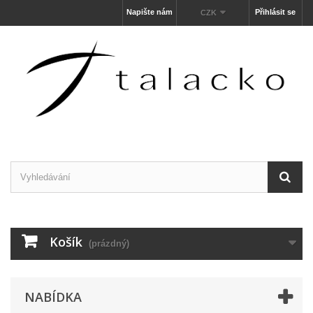
Napište nám
Přihlásit se
CZK
Košík
(prázdný)
NABÍDKA