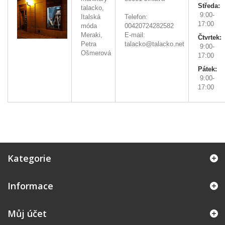
Středa:
talacko,
9:00-
Italská
Telefon:
17:00
móda
00420724282582
Meraki,
E-mail:
Čtvrtek:
Petra
talacko@talacko.net
9:00-
Ošmerová
17:00
Pátek:
9:00-
17:00
Kategorie
Informace
Můj účet