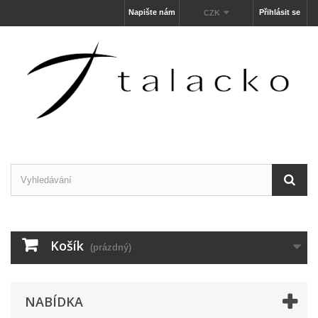
Napište nám
Přihlásit se
CZK
Košík
(prázdný)
NABÍDKA