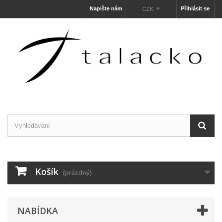
Napište nám
Přihlásit se
CZK
Košík
(prázdný)
NABÍDKA